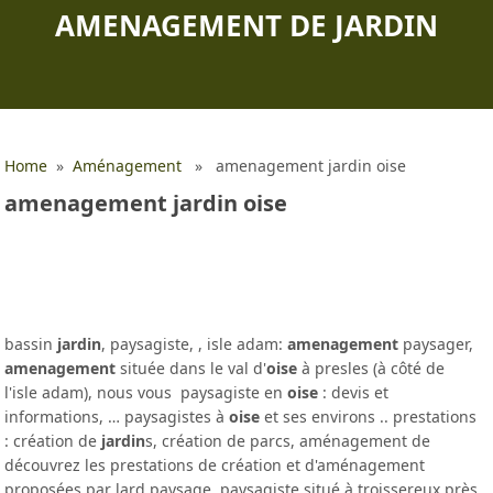
AMENAGEMENT DE JARDIN
Home
»
Aménagement
» amenagement jardin oise
amenagement jardin oise
bassin
jardin
, paysagiste, , isle adam:
amenagement
paysager,
amenagement
située dans le val d'
oise
à presles (à côté de
l'isle adam), nous vous paysagiste en
oise
: devis et
informations, … paysagistes à
oise
et ses environs .. prestations
: création de
jardin
s, création de parcs, aménagement de
découvrez les prestations de création et d'aménagement
proposées par lard paysage, paysagiste situé à troissereux près