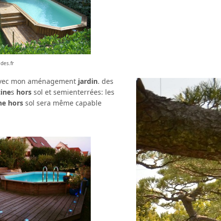
ides.fr
é avec mon aménagement
jardin
. des
cine
s
hors
sol et semienterrées: les
ne hors
sol sera même capable