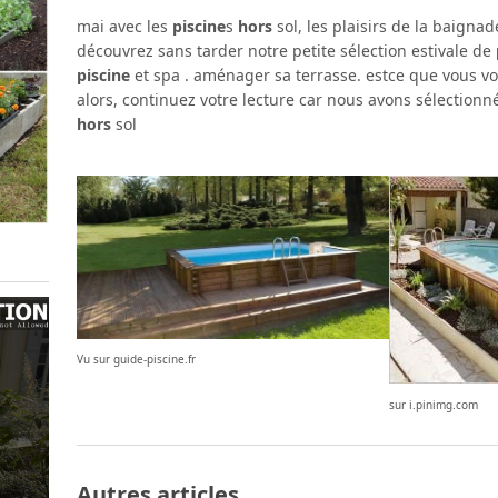
mai avec les
piscine
s
hors
sol, les plaisirs de la baignad
découvrez sans tarder notre petite sélection estivale de
piscine
et spa . aménager sa terrasse. estce que vous v
alors, continuez votre lecture car nous avons sélection
hors
sol
Vu sur guide-piscine.fr
sur i.pinimg.com
Autres articles