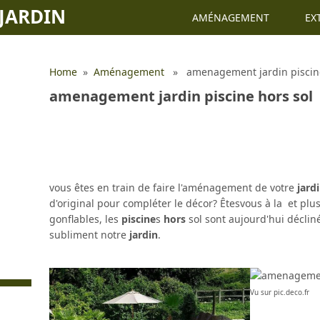
JARDIN
AMÉNAGEMENT
EX
Home
»
Aménagement
» amenagement jardin piscine
amenagement jardin piscine hors sol
vous êtes en train de faire l'aménagement de votre
jard
d'original pour compléter le décor? Êtesvous à la et pl
gonflables, les
piscine
s
hors
sol sont aujourd'hui déclin
subliment notre
jardin
.
Vu sur pic.deco.fr