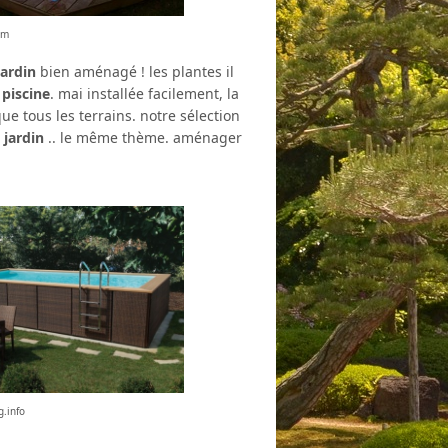
om
jardin
bien aménagé ! les plantes il
e
piscine
. mai installée facilement, la
ue tous les terrains. notre sélection
.
jardin
.. le même thème. aménager
g.info