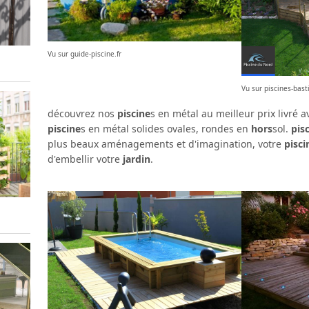
Vu sur guide-piscine.fr
Vu sur piscines-bast
découvrez nos
piscine
s en métal au meilleur prix livr
piscine
s en métal solides ovales, rondes en
hors
sol.
pis
plus beaux aménagements et d'imagination, votre
pisci
d'embellir votre
jardin
.