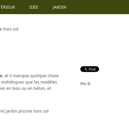
TÉRIEUR
IDÉE
JARDIN
 hors sol
in
, et il manque quelque chose
us esthétiques que les modèles
Pin It
ées en bois ou en béton, et