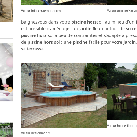
Vu sur amakiefkar.c
Vu sur infoterraemare.com
baignezvous dans votre
piscine hors
sol, au milieu d'un
est possible d'aménager un
jardin
fleuri autour de votr
piscine hors
sol a peu de contraintes et s'adapte à presq
de
piscine hors
sol : une
piscine
facile pour votre
jardin
sa terrasse.
Vu sur house-floorin
Vu sur designmag.fr