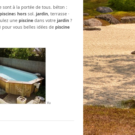
e sont à la portée de tous. béton :
piscine
s
hors
sol.
jardin
, terrasse ·
oulez une
piscine
dans votre
jardin
?
né pour vous belles idées de
piscine
Vu