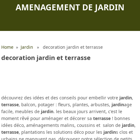
AMENAGEMENT DE JARDIN
Home
»
Jardin
» decoration jardin et terrasse
decoration jardin et terrasse
découvrez des idées et des conseils pour embellir votre
jardin
,
terrasse
, balcon, potager : fleurs, plantes, arbustes,
jardin
age
facile, meubles de
jardin
. les beaux jours arrivent, c'est le
moment rêvé pour aménager et décorer sa
terrasse
! bonnes
idées déco, aménagements malins, coussins et salon de
jardin
,
terrasse
, plantations les solutions déco pour les
jardin
s clos et
urbains ne manquent pas. découvrez notre sélection de petits