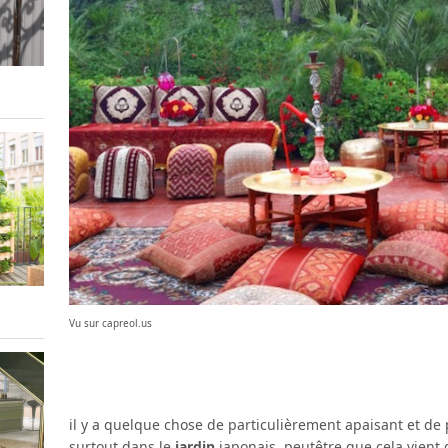
Vu sur capreol.us
il y a quelque chose de particulièrement apaisant et de
surtout dans le
jardin
japonais. peutêtre que cela vient 