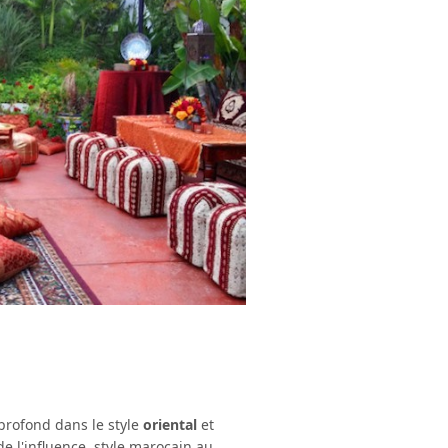
 profond dans le style
oriental
et
de l'influence style marocain au