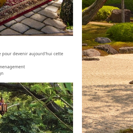
e pour devenir aujourd'hui cette
amenagement
ign