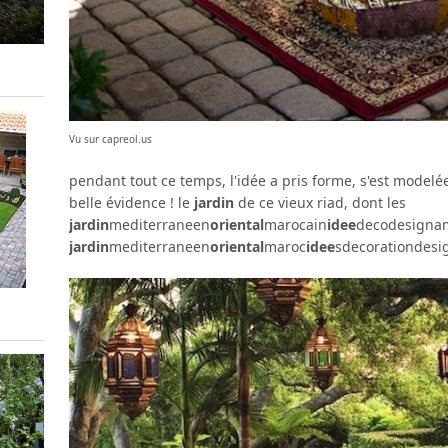
Vu sur capreol.us
pendant tout ce temps, l'idée a pris forme, s'est modelé
belle évidence ! le
jardin
de ce vieux riad, dont les
jardin
mediterraneen
oriental
marocain
idee
decodesign
jardin
mediterraneen
oriental
maroc
idee
sdecorationdes